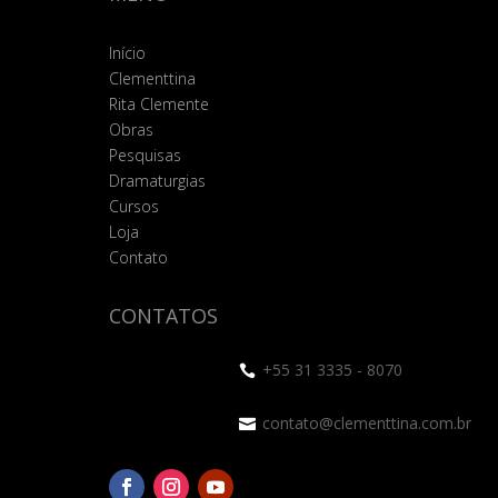
Início
Clementtina
Rita Clemente
Obras
Pesquisas
Dramaturgias
Cursos
Loja
Contato
CONTATOS
+55 31 3335 - 8070

contato@clementtina.com.br
