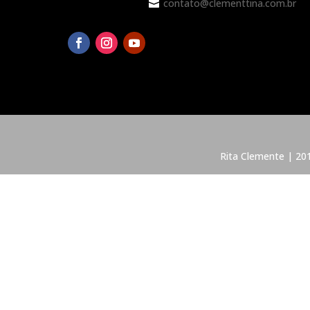
contato@clementtina.com.br

Rita Clemente | 201